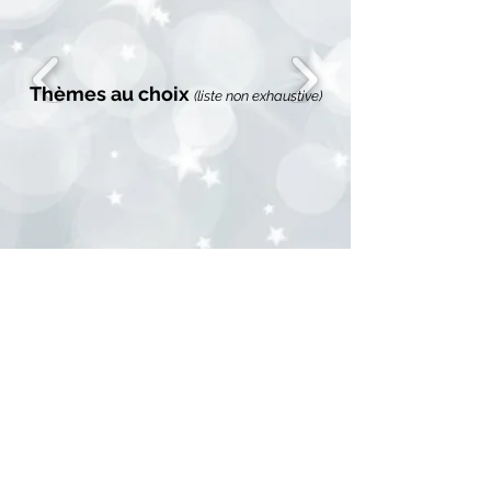
Thèmes au choix
(liste non exhaustive)
En un clin d'œil, nous vous
installerons nos merveilleux
tepees entièrement équipés et
décorés,
que vous aurez choisis selon
nos différentes
thématiques
pour que chacune
de vos fêtes soit unique.