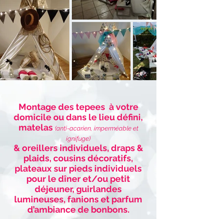
Montage des tepees à votre
domicile ou dans le lieu défini,
matelas
(anti-acarien, imperméable et
ignifuge)
& oreillers individuels, draps &
plaids, cousins décoratifs,
plateaux sur pieds individuels
pour le dîner et/ou petit
déjeuner, guirlandes
lumineuses, fanions et parfum
d’ambiance de bonbons.