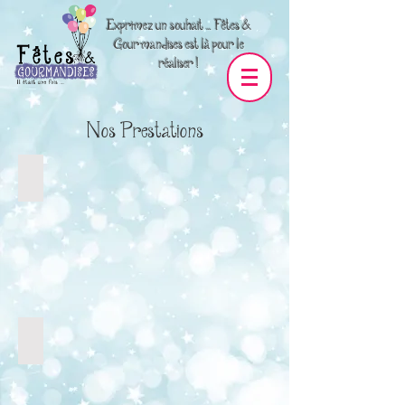
Exprimez un souhait … Fêtes &
Gourmandises est là pour le
réaliser !
Nos Prestations
Pyjamas Party sous tepees
Goûter Gourmand