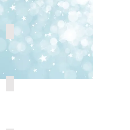
Atelier Diy Créatif
Atelier P'tit Chef Gourmet